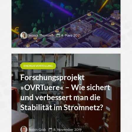
Jessica Thomsen
4. März 2021
ENERGIEVERTEILUNG
Forschungsprojekt
»OVRTuere« – Wie sichert
und verbessert man die
Stabilität im Stromnetz?
Robin Grab
8. November 2019