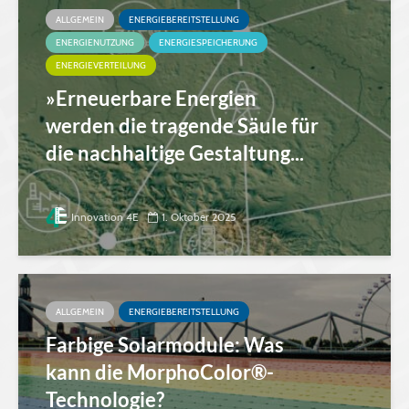
ALLGEMEIN
ENERGIEBEREITSTELLUNG
ENERGIENUTZUNG
ENERGIESPEICHERUNG
ENERGIEVERTEILUNG
»Erneuerbare Energien
werden die tragende Säule für
die nachhaltige Gestaltung...
Innovation 4E
1. Oktober 2025
ALLGEMEIN
ENERGIEBEREITSTELLUNG
Farbige Solarmodule: Was
kann die MorphoColor®-
Technologie?