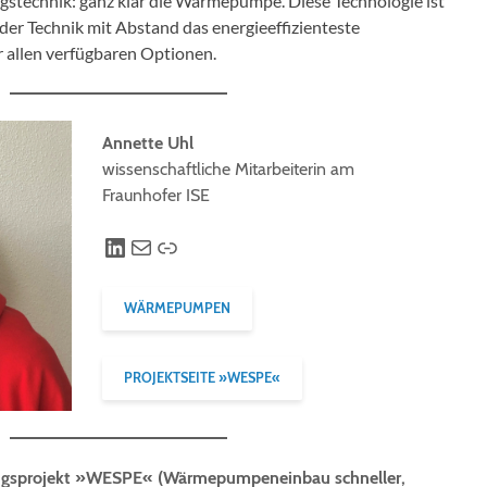
gstechnik: ganz klar die Wärmepumpe. Diese Technologie ist
der Technik mit Abstand das energieeffizienteste
 allen verfügbaren Optionen.
Annette Uhl
wissenschaftliche Mitarbeiterin am
Fraunhofer ISE
LinkedIn
Mail
Link
WÄRMEPUMPEN
PROJEKTSEITE »WESPE«
ungsprojekt »WESPE« (Wärmepumpeneinbau schneller,