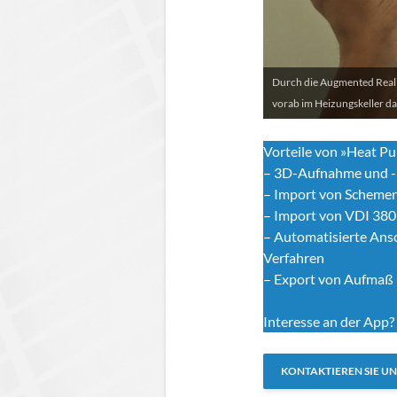
Durch die Augmented Real
vorab im Heizungskeller da
Vorteile von »Heat Pu
– 3D-Aufnahme und -
– Import von Scheme
– Import von VDI 38
– Automatisierte Ans
Verfahren
– Export von Aufmaß 
Interesse an der App?
KONTAKTIEREN SIE UN