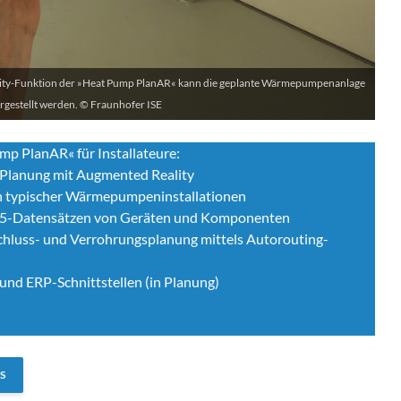
ity-Funktion der »Heat Pump PlanAR« kann die geplante Wärmepumpenanlage
rgestellt werden. © Fraunhofer ISE
mp PlanAR« für Installateure:
Planung mit Augmented Reality
n typischer Wärmepumpeninstallationen
05-Datensätzen von Geräten und Komponenten
chluss- und Verrohrungsplanung mittels Autorouting-
und ERP-Schnittstellen (in Planung)
S