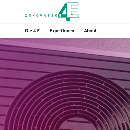
Die 4 E
ExpertInnen
About