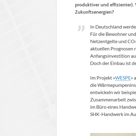
produktiver und effizienter).
Zukunftsenergien?
In Deutschland werde
Für die Bewohner und
Netzentgelte und CO
²
aktuellen Prognosen 
Anfangsinvestition auf
Doch der Einbau ist d
Im Projekt »
WESPE
« 
die Wärmepumpeninstal
entwickeln wir beispie
Zusammenarbeit zwisc
im Büro eines Handwer
SHK-Handwerk im Aust