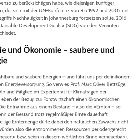
nso zu berücksichtigen habe, wie diejenigen künftiger
in, der sich mit der UN-Konferenz von Rio 1992 und 2002 mit
Begriffs Nachhaltigkeit in Johannesburg fortsetzen sollte. 2016
ustainable Development Goals« (SDG) von den Vereinten
chiedet.
ie und Ökonomie – saubere und
ie
ahlbare und saubere Energie« – und führt uns per definitionem
en Energieversorgung. So verwies Prof. Marc Oliver Bettzüge,
ln und Mitglied im Expertenrat für Klimafragen der
s eben der Bezug zur Forstwirtschaft einen ökonomischen
 Die Entnahme aus einem Bestand – also die »Ernte« – sei
n der Bestand trotz regelmäßiger Ernte dauerhaft
weilige Erntemenge dürfe dabei den natürlichen Zuwachs nicht
ll würden also die entnommenen Ressourcen periodengerecht
rneuert« bzw. seien in diesem wörtlichen Sinne »erneuerbar«.