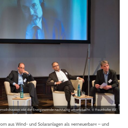
msdiskussion »Ist die Energiewende nachhaltig umsetzbar?«. © Fraunhofer ISE
rom aus Wind- und Solaranlagen als »erneuerbar« – und