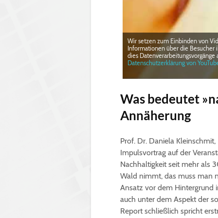
Wir setzen zum Einbinden von Vi
Informationen über die Besucher i
dies Daten­verarbeitungs­vorgänge 
Datenschutzerklärung von YouTub
Was bedeutet »na
Annäherung
Prof. Dr. Daniela Kleinschmit,
Impulsvortrag auf der Veransta
Nachhaltigkeit seit mehr al
Wald nimmt, das muss man na
Ansatz vor dem Hintergrund 
auch unter dem Aspekt der soz
Report schließlich spricht er