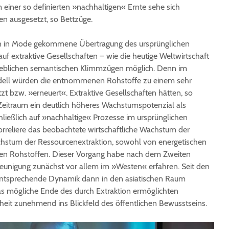
 einer so definierten »nachhaltigen« Ernte sehe sich
en ausgesetzt, so Bettzüge.
ten in Mode gekommene Übertragung des ursprünglichen
auf extraktive Gesellschaften – wie die heutige Weltwirtschaft
erheblichen semantischen Klimmzügen möglich. Denn im
dell würden die entnommenen Rohstoffe zu einem sehr
tzt bzw. »erneuert«. Extraktive Gesellschaften hätten, so
 Zeitraum ein deutlich höheres Wachstumspotenzial als
chließlich auf »nachhaltige« Prozesse im ursprünglichen
korreliere das beobachtete wirtschaftliche Wachstum der
chstum der Ressourcenextraktion, sowohl von energetischen
hen Rohstoffen. Dieser Vorgang habe nach dem Zweiten
eunigung zunächst vor allem im »Westen« erfahren. Seit den
 entsprechende Dynamik dann in den asiatischen Raum
 das mögliche Ende des durch Extraktion ermöglichten
it zunehmend ins Blickfeld des öffentlichen Bewusstseins.