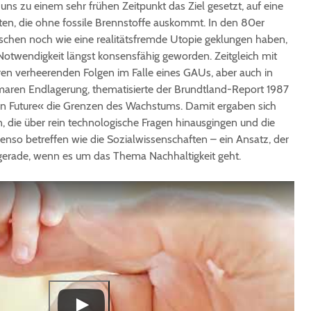
ns zu einem sehr frühen Zeitpunkt das Ziel gesetzt, auf eine
ten, die ohne fossile Brennstoffe auskommt. In den 80er
nschen noch wie eine realitätsfremde Utopie geklungen haben,
e Notwendigkeit längst konsensfähig geworden. Zeitgleich mit
hren verheerenden Folgen im Falle eines GAUs, aber auch in
tomaren Endlagerung, thematisierte der Brundtland-Report 1987
 Future« die Grenzen des Wachstums. Damit ergaben sich
, die über rein technologische Fragen hinausgingen und die
enso betreffen wie die Sozialwissenschaften – ein Ansatz, der
 gerade, wenn es um das Thema Nachhaltigkeit geht.