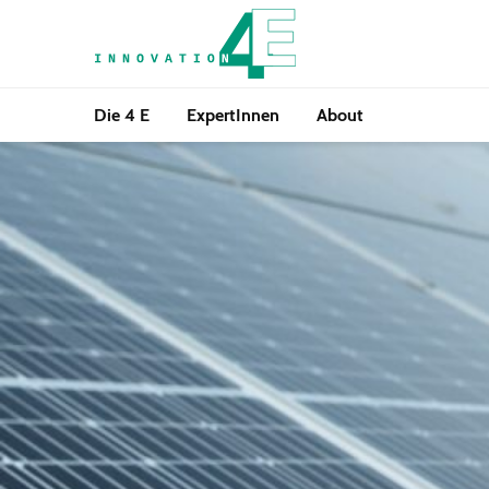
Die 4 E
ExpertInnen
About