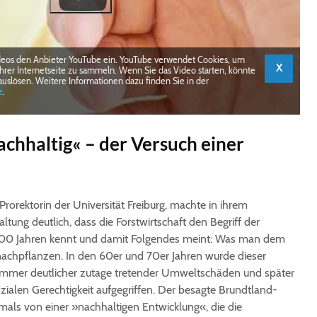
deos den Anbieter YouTube ein. YouTube verwendet Cookies, um
X
hrer Internetseite zu sammeln. Wenn Sie das Video starten, könnte
auslösen. Weitere Informationen dazu finden Sie in der
e
.
chhaltig« – der Versuch einer
 Prorektorin der Universität Freiburg, machte in ihrem
ltung deutlich, dass die Forstwirtschaft den Begriff der
s 300 Jahren kennt und damit Folgendes meint: Was man dem
chpflanzen. In den 60er und 70er Jahren wurde dieser
immer deutlicher zutage tretender Umweltschäden und später
ialen Gerechtigkeit aufgegriffen. Der besagte Brundtland-
stmals von einer »nachhaltigen Entwicklung«, die die